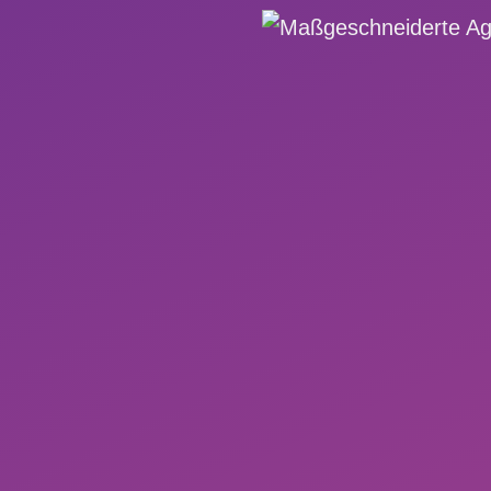
keit automatisieren
tors uvm.
ei attraktiven