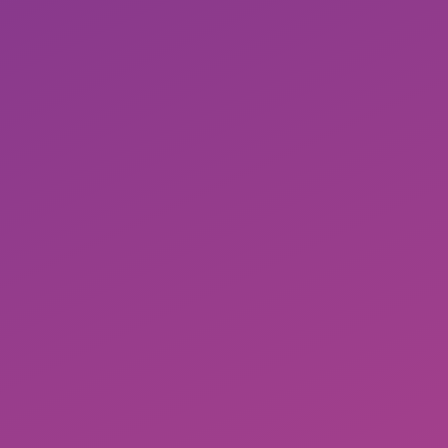
 Kundenaccounts
ommen und genutzt
nd an die Kunden
RDERN