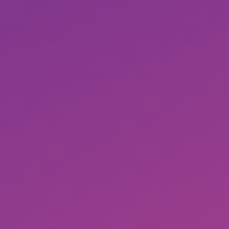
Historische Daten (bei längerer Nutzung)
Einfache Übernahme von Workflows in neue
Vorhandene Kampagnenstruktur kann übern
werden
PDF-Reports mit automatischen E-Mail Versa
MEHR ERFAHREN
DEMO ANFO