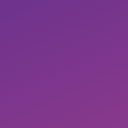
Detailliertes Abbilden eigner Workflows
Kundenspezifische Anforderungen mit Leichtig
Keywort harvesting für Eigenschutz, Competi
Keine Blackbox, maximale Kontrolle
Keine Umsatzbeteiligung, monatlich kündbar b
Konditionen