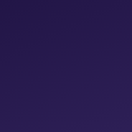
Gewinnen Sie auch 
Produktportfolios, d
Targetebene (Produk
Keine Adspendbeteil
Reduzieren Sie Ihre
erheblich
Verarbeiten Sie gro
Entscheidungen
Bieten Sie Ihren Ku
Gewinnen Sie mehr 
Bestandspflege
Teilnahme an wöchent