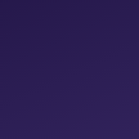
größere Kunden mit umfangreichen
urch clevere Automatisierungen auf Produkt- und
tvariablen)
igung – am Monatsende bleibt mehr Geld für Sie
n Zeitaufwand für manuelle Optimierungen
ße Datenmengen mühelos für präzisere
nden monatliche Reportings
Zeit für Neukundengewinnung und
lichen Calls inklusive