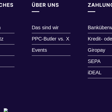
CHES
ÜBER UNS
ZAHLUN
m
Das sind wir
Banküberw
tz
PPC-Butler vs. X
Kredit- ode
Events
Giropay
SEPA
iDEAL